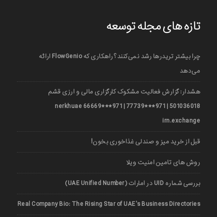
تازه های مجله توسعه
چرا بیشتر تریدرها رشد نمی‌کنند؟ راهکاری که FlowGenio ارائه
می‌دهد
هشدار: گزارش فعالیت مشکوک کارگزاری مالی و ارزی قشم
501036018 | 971***77739 | 971***66669 nerkhuae
irn.exchange
قبل از خرید میز و صندلی غذاخوری بخون!
روش های تامین امنیت ویلا
بررسی شماره UID در امارات (UAE Unified Number)
Real Company Bio: The Rising Star of UAE’s Business Directories