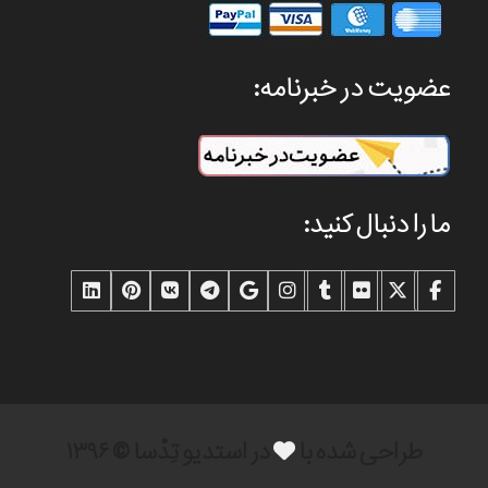
عضویت در خبرنامه:
ما را دنبال کنید:
طراحی شده با
در استدیو تِدْسا © ۱۳۹۶