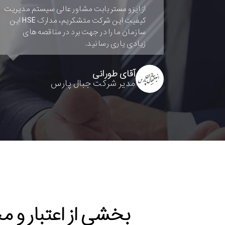
هلدینگ توسعه دهندگان و نماینده شرکت
WTG در ایران : از تلاش شما جهت استقرار
سیستم های مدیریت کیفیت و آموزش و ااعطاء
گواهینامه ایزو که به نحو احسن انجام گرفت
قدردانی می نماییم.
سازمان سینمایی
ریاست سازمان