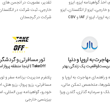
اخذ گواهینامه ایزو، ایزو
تقدیر، عضویت در انجمن های
 خارجی، ایزو از انگلستان، ایزو
خارجی، ثبت شرکت در انگلستان
اروپا، ایزو از IAF و CBV
شرکت در گرجستان
هاجرت به اروپا و دنیا
تور مسافرتی و گردشگر
ریست|واقعیت یک زندگی بهتر
TakeOff | اینجا منطقه پرواز است
و راهنمای مهاجرت به اروپا و
پلتفرم مدیریت برنامه سفر و تو
شورها، متخصص تمکن مالی،
مسافرتی، رزرو پرواز، رزرو هتل، ا
لک و سرمایه گذاری، گلدن ویزا
خودرو، گواهینامه بین المللی، ام
بیزینسی خارجی