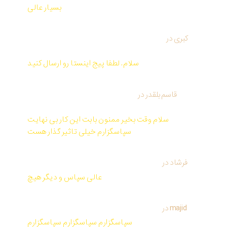
بسیار عالی
کبری
در
کتاب صوتی و PDF تمرین نیروی حال اثر اکهارت
توله
سلام. لطفا پیج اینستا رو ارسال کنید
قاسم بلقدر
در
کتاب صوتی و PDF معجزه شکرگزاری از
راندا برن
سلام وقت بخیر ممنون بابت این کار بی نهایت
سپاسگزارم خیلی تاثیر گذار هست
فرشاد
در
کتاب صوتی و PDF معجزه شکرگزاری از راندا برن
عالی سپاس و دیگر هیچ
majid
در
کتاب صوتی و PDF معجزه شکرگزاری از راندا برن
سپاسگزارم سپاسگزارم سپاسگزارم