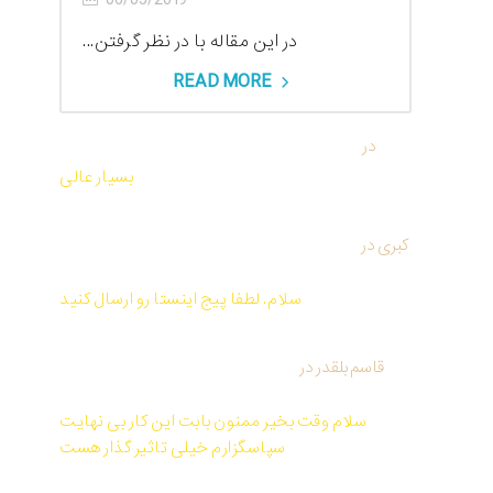
06/05/2019
در این مقاله با در نظر گرفتن...
READ MORE
reza
در
واژه علم بازاریابی را استفاده کنیم یا هنر بازاریابی؟
بسیار عالی
کبری
در
کتاب صوتی و PDF تمرین نیروی حال اثر اکهارت
توله
سلام. لطفا پیج اینستا رو ارسال کنید
قاسم بلقدر
در
کتاب صوتی و PDF معجزه شکرگزاری از
راندا برن
سلام وقت بخیر ممنون بابت این کار بی نهایت
سپاسگزارم خیلی تاثیر گذار هست