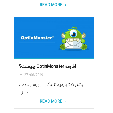
READ MORE
افزونه OptinMonster چیست؟
27/06/2019
بیشتر۷۰٪ بازدیدکنندگان از وبسایت ها،
بعد از...
READ MORE