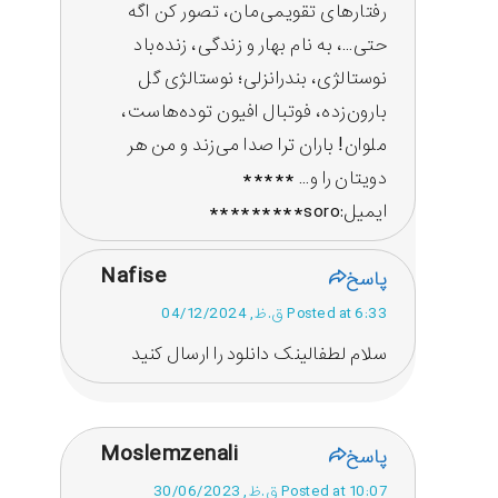
رفتارهای تقویمی‌مان، تصور کن اگه
حتی…، به نام بهار و زندگی، زنده‌باد
نوستالژی، بندرانزلی؛ نوستالژی گل
بارون‌زده، فوتبال افیون توده‌هاست،
ملوان! باران ترا صدا می‌زند و من هر
دویتان را و… *****
ایمیل:soro*********
Nafise
پاسخ
Posted at 6:33 ق.ظ, 04/12/2024
سلام لطفالینک دانلود را ارسال کنید
Moslemzenali
پاسخ
Posted at 10:07 ق.ظ, 30/06/2023