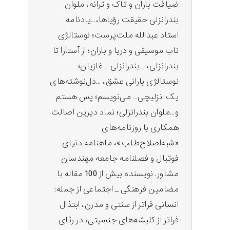
ضیافت باران و تاک و ترانه، ملوان
بندرانزلی حقیقت رؤیاها،…یادنامه
استاد عبدالله ملت‌پرست؛ نوستالژی
ناب موسیقی و دریا و باران؛ از آستارا تا
بندرانزلی، …بندرانزلی ـ غازیان؛
نوستالژی بارانی عشق، …دل‌نوشته‌های
یک انزلیچی… می‌نویسم؛ پس هستم
و…ملوان بندرانزلی؛ نماد دیرین اصالت.
همکاری با روزنامه‌های
«شبه‌اصلاح‌طلب»، ماهنامه دنیای
فوتبال و فصلنامه جامعه مهندسان
مشاور. نویسنده بیش از 100 مقاله با
مضامین فرهنگی‌ ـ اجتماعی از جمله:
انسانی فراتر از سنتی و مدرن، ابتذال
فراتر از کلیشه‌های جنسیتی، در رثای