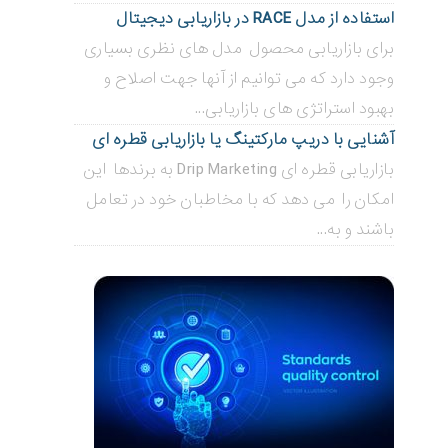
استفاده از مدل RACE در بازاریابی دیجیتال
برای بازاریابی محصول مدل های نظری بسیاری
وجود دارد که می توانیم از آنها جهت اصلاح و
بهبود استراتژی های بازاریابی...
آشنایی با دریپ مارکتینگ یا بازاریابی قطره ای
بازاریابی قطره ای Drip Marketing به برندها این
امکان را می دهد که با مخاطبان خود در تعامل
باشند و به...