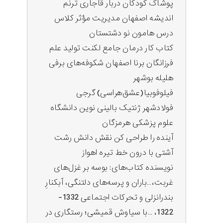
پوشاک کودکان دربار قاجاری ترنم
اندیشه اصفهان مدیریت مؤثر کلاس
درس هامون نو دشتستان
کتاب کار درمان جامع لکنت تولید علم
فرزانگان برنا اصفهان شکوفه‌های برفی
هلیله بوشهر
فیلوفوبیا(عشق‌هراسی) گرجی
فولادشهر ژنتیک بالینی نوین دانشگاه
علوم پزشکی هرمزگان
آینده را طراحی کن نقش دانش رشت
آشتی با درون خط تیره اهواز
نویسنده کتاب‌های: بوسه بر غزل‌های
غربت،…باران و پرسه‌های دلتنگی، آبکنارِ
بندرانزلی و تحرکات اجتماعی 1332-
1322، …با سیاوش قمیشی؛ رستگاری در