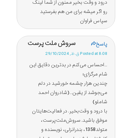
درود و وقت بخیر ممنون از شما لینک
رو اگر میشه برای من هم بفرستید
سپاس فراوان
سروش ملت پرست
پاسخ
Posted at 8:08 ق.ظ, 29/10/2024
…احساس می‌کنم در بدترین دقایق این
شام مرگزای؛
چندین هزار چشمه خورشید در دلم
می‌جوشد از یقین…(شادروان احمد
شاملو)
با درود و وقت‌‌بخیر. در فعالیت‌هایتان
موفق باشید. سروش‌‌‌ملت‌‌‌پرست،
متولد1358، بندرانزلی، نویسنده و