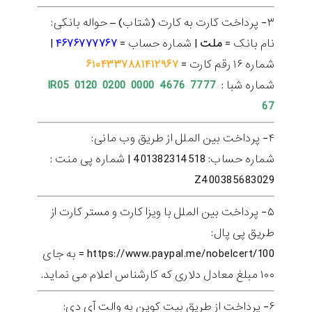
۳- پرداخت کارت به کارت (شتاب) – حواله بانکی:
نام بانک =
ملت
| شماره حساب =
۴۶۷۶۷۷۷۷۶۷
|
شماره ۱۶ رقم کارت =
۶۱۰۴۳۳۷۸۸۱۴۱۲۹۶۷
شماره شبا :
IR05 0120 0200 0000 4676 7777
67
۴- پرداخت بین الملل از طریق وب مانی:
شماره حساب: 401382314518 | شماره پی منت :
Z400385683029
۵- پرداخت بین الملل با ویزا کارت و مستر کارت از
طریق پی پال:
https://www.paypal.me/nobelcert/100 = به جای
۱۰۰ مبلغ معادل دلاری که کارشناس اعلام می نماید.
۶- پرداخت از طریق بیت کوین به والت آی دی: