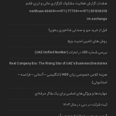
هشدار: گزارش فعالیت مشکوک کارگزاری مالی و ارزی قشم
501036018 | 971***77739 | 971***66669 nerkhuae
irn.exchange
قبل از خرید میز و صندلی غذاخوری بخون!
روش های تامین امنیت ویلا
بررسی شماره UID در امارات (UAE Unified Number)
Real Company Bio: The Rising Star of UAE’s Business Directories
هزینه کلاس خصوصی زبان 1403 (انگلیسی – آلمانی – فرانسه –
استانبولی)
مهارت‌ها و ویژگی‌های اساسی برای یک بلاگر حرفه‌ای
ثبت شرکت در دبی در سال ۱۴۰۳
گیم سرور چیست؛ ۵ نوع محبوب آن