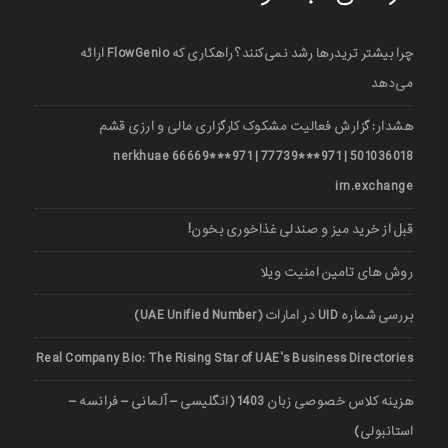
چرا بیشتر تریدرها رشد نمی‌کنند؟ راهکاری که FlowGenio ارائه
می‌دهد
هشدار: گزارش فعالیت مشکوک کارگزاری مالی و ارزی قشم
501036018 | 971***77739 | 971***66669 nerkhuae
irn.exchange
قبل از خرید میز و صندلی غذاخوری بخون!
روش های تامین امنیت ویلا
بررسی شماره UID در امارات (UAE Unified Number)
Real Company Bio: The Rising Star of UAE’s Business Directories
هزینه کلاس خصوصی زبان 1403 (انگلیسی – آلمانی – فرانسه –
استانبولی)