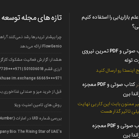
تازه های مجله توسعه
علم بازاریابی را استفاده کنیم
بی؟
چرا بیشتر تریدرها رشد نمی‌کنند؟ راه
FlowGenio ارائه می‌دهد
کتاب صوتی و PDF تمرین نیروی
رت توله
هشدار: گزارش فعالیت مشکوک کارگزا
ج اینستا رو ارسال کنید
971***66669 nerkhuae irn.exchange
ر
کتاب صوتی و PDF معجزه
قبل از خرید میز و صندلی غذاخوری ب
اندا برن
ر ممنون بابت این کار بی نهایت
روش های تامین امنیت ویلا
لی تاثیر گذار هست
بررسی شماره UID در امارات (UAE Unified Number)
کتاب صوتی و PDF معجزه
any Bio: The Rising Star of UAE’s
اندا برن