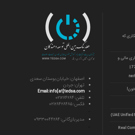
کاری که
ری مالی و
ارزی قشم 501036018 | 971***77739 |
اصفهان: خیابان بوستان سعدی
تهران: جردن
خون!
Email: info[at]tedsa.com
تلفن: ۰۲۱۲۸۴۲۸۴
فکس: ۰۲۱۲۸۴۲۸۴۸۵
-
مدیر بازرگانی: ۰۹۳۳۰۰۴۴۲۸۴
-
Real Comp