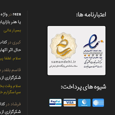
اعتبارنامه ها:
reza
در
واژه 
یا هنر بازاریا
بسیار عالی
کبری
در
حال اثر اکها
سلام. لطفا پی
قاسم بلقدر
د
شکرگزاری از ر
شیوه های پرداخت:
سلام وقت بخی
سپاسگزارم خی
فرشاد
در
شکرگزاری از ر