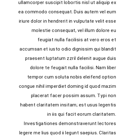
ullamcorper suscipit lobortis nisl ut aliquip ex
ea commodo consequat. Duis autem vel eum
iriure dolor in hendrerit in vulputate velit esse
molestie consequat, vel illum dolore eu
feugiat nulla facilisis at vero eros et
accumsan et iusto odio dignissim qui blandit
praesent luptatum zzril delenit augue duis
dolore te feugait nulla facilisi. Nam liber
tempor cum soluta nobis eleifend option
congue nihil imperdiet doming id quod mazim
placerat facer possim assum. Typi non
habent claritatem insitam; est usus legentis
in iis qui facit eorum claritatem.
Investigationes demonstraverunt lectores
legere me lius quod ii legunt saepius. Claritas