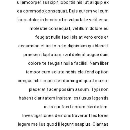
ullamcorper suscipit lobortis nisl ut aliquip ex
ea commodo consequat. Duis autem vel eum
iriure dolor in hendrerit in vulputate velit esse
molestie consequat, vel illum dolore eu
feugiat nulla facilisis at vero eros et
accumsan et iusto odio dignissim qui blandit
praesent luptatum zzril delenit augue duis
dolore te feugait nulla facilisi. Nam liber
tempor cum soluta nobis eleifend option
congue nihil imperdiet doming id quod mazim
placerat facer possim assum. Typi non
habent claritatem insitam; est usus legentis
in iis qui facit eorum claritatem.
Investigationes demonstraverunt lectores
legere me lius quod ii legunt saepius. Claritas