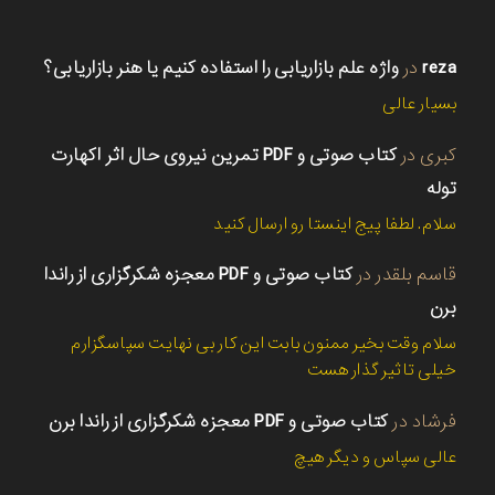
reza
در
واژه علم بازاریابی را استفاده کنیم یا هنر بازاریابی؟
بسیار عالی
کبری
در
کتاب صوتی و PDF تمرین نیروی حال اثر اکهارت
توله
سلام. لطفا پیج اینستا رو ارسال کنید
قاسم بلقدر
در
کتاب صوتی و PDF معجزه شکرگزاری از راندا
برن
سلام وقت بخیر ممنون بابت این کار بی نهایت سپاسگزارم
خیلی تاثیر گذار هست
فرشاد
در
کتاب صوتی و PDF معجزه شکرگزاری از راندا برن
عالی سپاس و دیگر هیچ