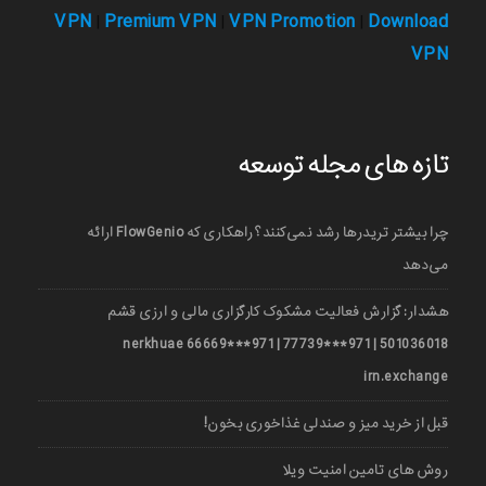
VPN
Premium VPN
VPN Promotion
Download
|
|
|
VPN
تازه های مجله توسعه
چرا بیشتر تریدرها رشد نمی‌کنند؟ راهکاری که FlowGenio ارائه
می‌دهد
هشدار: گزارش فعالیت مشکوک کارگزاری مالی و ارزی قشم
501036018 | 971***77739 | 971***66669 nerkhuae
irn.exchange
قبل از خرید میز و صندلی غذاخوری بخون!
روش های تامین امنیت ویلا