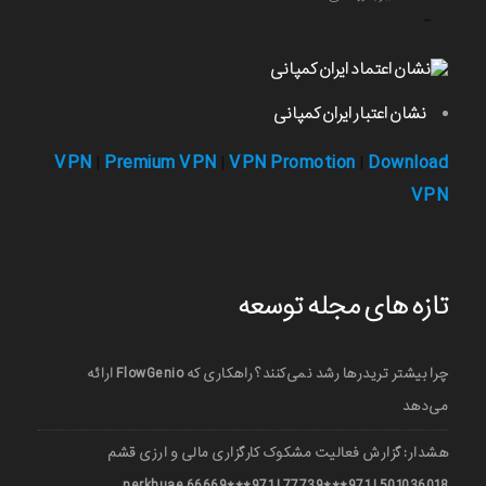
-
نشان اعتبار ایران کمپانی
VPN
Premium VPN
VPN Promotion
Download
|
|
|
VPN
تازه های مجله توسعه
چرا بیشتر تریدرها رشد نمی‌کنند؟ راهکاری که FlowGenio ارائه
می‌دهد
هشدار: گزارش فعالیت مشکوک کارگزاری مالی و ارزی قشم
501036018 | 971***77739 | 971***66669 nerkhuae