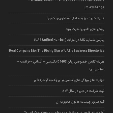
irn.exchange
قبل از خرید میز و صندلی غذاخوری بخون!
روش های تامین امنیت ویلا
بررسی شماره UID در امارات (UAE Unified Number)
Real Company Bio: The Rising Star of UAE’s Business Directories
هزینه کلاس خصوصی زبان 1403 (انگلیسی – آلمانی – فرانسه –
استانبولی)
مهارت‌ها و ویژگی‌های اساسی برای یک بلاگر حرفه‌ای
ثبت شرکت در دبی در سال ۱۴۰۳
گیم سرور چیست؛ ۵ نوع محبوب آن
آیا مصرف قرص پنتوپرازول در درمان درد معده موثر است؟