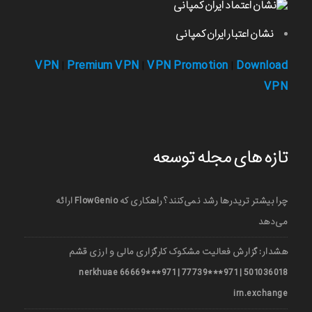
نشان اعتبار ایران کمپانی
VPN
Premium VPN
VPN Promotion
Download
|
|
|
VPN
تازه های مجله توسعه
چرا بیشتر تریدرها رشد نمی‌کنند؟ راهکاری که FlowGenio ارائه
می‌دهد
هشدار: گزارش فعالیت مشکوک کارگزاری مالی و ارزی قشم
501036018 | 971***77739 | 971***66669 nerkhuae
irn.exchange