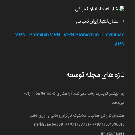
نشان اعتبار ایران کمپانی
VPN
Premium VPN
VPN Promotion
Download
|
|
|
VPN
تازه های مجله توسعه
چرا بیشتر تریدرها رشد نمی‌کنند؟ راهکاری که FlowGenio ارائه
می‌دهد
هشدار: گزارش فعالیت مشکوک کارگزاری مالی و ارزی قشم
501036018 | 971***77739 | 971***66669 nerkhuae
irn.exchange