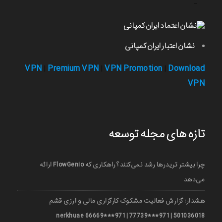
-
نشان اعتبار ایران کمپانی
VPN
Premium VPN
VPN Promotion
Download
|
|
|
VPN
تازه های مجله توسعه
چرا بیشتر تریدرها رشد نمی‌کنند؟ راهکاری که FlowGenio ارائه
می‌دهد
هشدار: گزارش فعالیت مشکوک کارگزاری مالی و ارزی قشم
501036018 | 971***77739 | 971***66669 nerkhuae