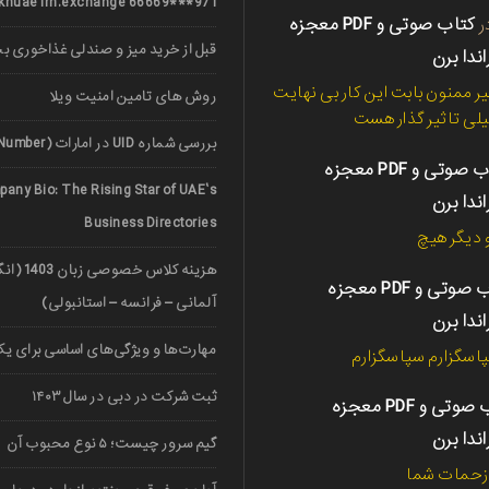
971***66669 nerkhuae irn.exchange
ر
کتاب صوتی و PDF معجزه
قبل از خرید میز و صندلی غذاخوری ب
اندا برن
ر ممنون بابت این کار بی نهایت
روش های تامین امنیت ویلا
لی تاثیر گذار هست
بررسی شماره UID در امارات (UAE Unified Number)
کتاب صوتی و PDF معجزه
any Bio: The Rising Star of UAE’s
اندا برن
Business Directories
دیگر هیچ
هزینه کلاس خ
کتاب صوتی و PDF معجزه
آلمانی – فرانسه – استانبولی)
اندا برن
مهارت‌ها و ویژگی‌های اساسی برای یک 
اسگزارم سپاسگزارم
ثبت شرکت در دبی در سال ۱۴۰۳
کتاب صوتی و PDF معجزه
اندا برن
گیم سرور چیست؛ ۵ نوع محبوب آن
 زحمات شما