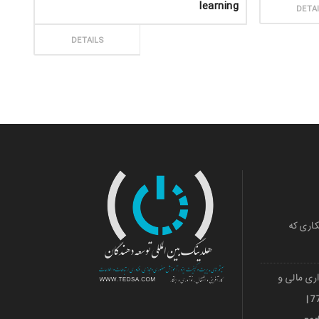
learning
DETA
ثبت سفارش
DETAILS
کاری که
ری مالی و
ارزی قشم 501036018 | 971***77739 |