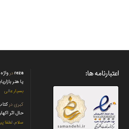
اعتبارنامه ها:
reza
در
واژه 
یا هنر بازاریا
بسیار عالی
کبری
در
حال اثر اکها
سلام. لطفا پی