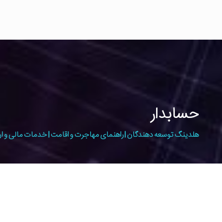
حسابدار
هلدینگ توسعه دهندگان | راهنمای مهاجرت و اقامت | خدمات مالی و ار