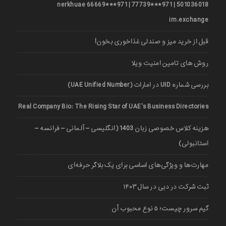
501036018 | 971***77739 | 971***66669 nerkhuae
irn.exchange
قبل از خرید میز و صندلی غذاخوری بخون!
روش های تامین امنیت ویلا
بررسی شماره UID در امارات (UAE Unified Number)
Real Company Bio: The Rising Star of UAE’s Business Directories
هزینه کلاس خصوصی زبان 1403 (انگلیسی – آلمانی – فرانسه –
استانبولی)
مهارت‌ها و ویژگی‌های اساسی برای یک بلاگر حرفه‌ای
ثبت شرکت در دبی در سال ۱۴۰۳
گیم سرور چیست؛ ۵ نوع محبوب آن