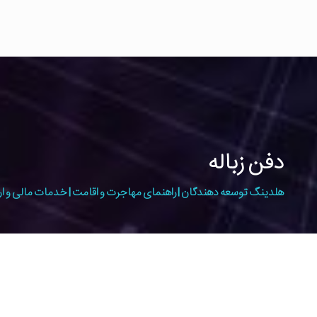
دفن زباله
هلدینگ توسعه دهندگان | راهنمای مهاجرت و اقامت | خدمات مالی و ار