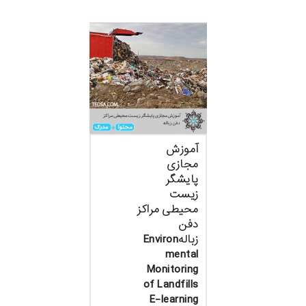
آموزش
مجازی
پایشگر
زیست
محیطی مراکز
دفن
زبالهEnviron
mental
Monitoring
of Landfills
E-learning