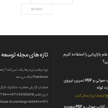
ثبت سفارش
DETAILS
تازه های مجله توسعه
علم بازاریابی را استفاده کنیم
بی؟
چرا بیشتر تریدرها رشد نمی‌کنند؟ راه
FlowGenio ارائه می‌دهد
کتاب صوتی و PDF تمرین نیروی
رت توله
هشدار: گزارش فعالیت مشکوک کارگزا
ج اینستا رو ارسال کنید
971***66669 nerkhuae irn.exchange
ر
کتاب صوتی و PDF معجزه