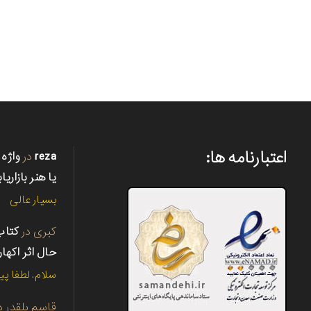
اعتبارنامه ها:
reza
در
واژه 
یا هنر بازاریا
بسیار عالی
کبری
در
حال اثر اکها
سلام. لطفا پی
قاسم بلقدر
د