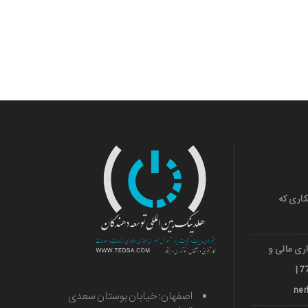
کاری که
ری مالی و
ارزی قشم 501036018 | 971***77739 |
اصفهان: خیابان بوستان سعدی