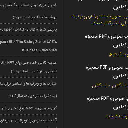
قبل از خرید میز و صندلی غذاخوری ب
اندا برن
ر ممنون بابت این کار بی نهایت
روش های تامین امنیت ویلا
لی تاثیر گذار هست
بررسی شماره UID در امارات (UAE Unified Number)
کتاب صوتی و PDF معجزه
any Bio: The Rising Star of UAE’s
اندا برن
Business Directories
دیگر هیچ
هزینه کلاس خ
کتاب صوتی و PDF معجزه
آلمانی – فرانسه – استانبولی)
اندا برن
مهارت‌ها و ویژگی‌های اساسی برای یک 
اسگزارم سپاسگزارم
ثبت شرکت در دبی در سال ۱۴۰۳
کتاب صوتی و PDF معجزه
اندا برن
گیم سرور چیست؛ ۵ نوع محبوب آن
 زحمات شما
آیا مصرف قرص پنتوپرازول در درمان 