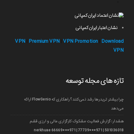
-
نشان اعتبار ایران کمپانی
VPN
Premium VPN
VPN Promotion
Download
|
|
|
VPN
تازه های مجله توسعه
چرا بیشتر تریدرها رشد نمی‌کنند؟ راهکاری که FlowGenio ارائه
می‌دهد
هشدار: گزارش فعالیت مشکوک کارگزاری مالی و ارزی قشم
501036018 | 971***77739 | 971***66669 nerkhuae