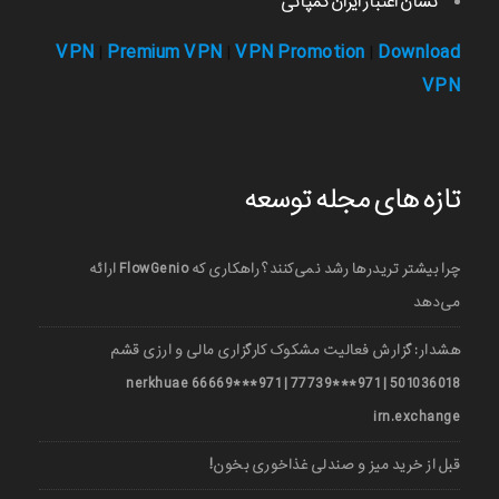
نشان اعتبار ایران کمپانی
VPN
Premium VPN
VPN Promotion
Download
|
|
|
VPN
تازه های مجله توسعه
چرا بیشتر تریدرها رشد نمی‌کنند؟ راهکاری که FlowGenio ارائه
می‌دهد
هشدار: گزارش فعالیت مشکوک کارگزاری مالی و ارزی قشم
501036018 | 971***77739 | 971***66669 nerkhuae
irn.exchange
قبل از خرید میز و صندلی غذاخوری بخون!