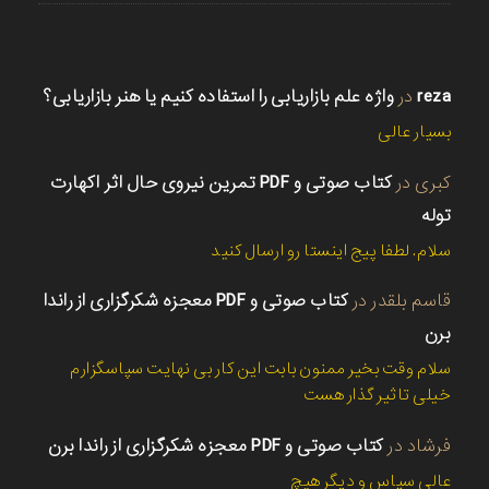
reza
در
واژه علم بازاریابی را استفاده کنیم یا هنر بازاریابی؟
بسیار عالی
کبری
در
کتاب صوتی و PDF تمرین نیروی حال اثر اکهارت
توله
سلام. لطفا پیج اینستا رو ارسال کنید
قاسم بلقدر
در
کتاب صوتی و PDF معجزه شکرگزاری از راندا
برن
سلام وقت بخیر ممنون بابت این کار بی نهایت سپاسگزارم
خیلی تاثیر گذار هست
فرشاد
در
کتاب صوتی و PDF معجزه شکرگزاری از راندا برن
عالی سپاس و دیگر هیچ