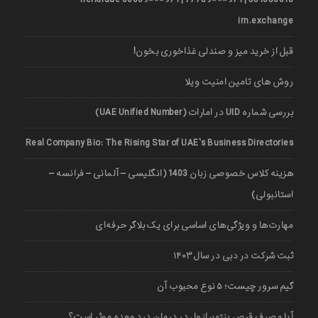
irn.exchange
قبل از خرید میز و صندلی غذاخوری بخون!
روش های تامین امنیت ویلا
بررسی شماره UID در امارات (UAE Unified Number)
Real Company Bio: The Rising Star of UAE’s Business Directories
هزینه کلاس خصوصی زبان 1403 (انگلیسی – آلمانی – فرانسه –
استانبولی)
مهارت‌ها و ویژگی‌های اساسی برای یک بلاگر حرفه‌ای
ثبت شرکت در دبی در سال ۱۴۰۳
گیم سرور چیست؛ ۵ نوع محبوب آن
آیا مصرف قرص پنتوپرازول در درمان درد معده موثر است؟