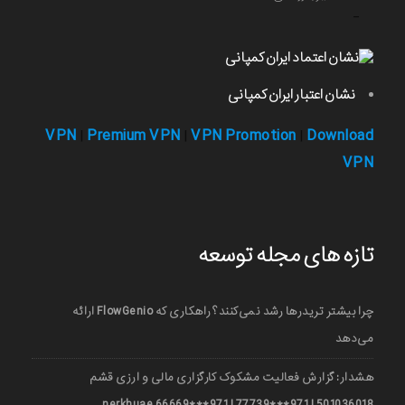
-
نشان اعتبار ایران کمپانی
VPN
Premium VPN
VPN Promotion
Download
|
|
|
VPN
تازه های مجله توسعه
چرا بیشتر تریدرها رشد نمی‌کنند؟ راهکاری که FlowGenio ارائه
می‌دهد
هشدار: گزارش فعالیت مشکوک کارگزاری مالی و ارزی قشم
501036018 | 971***77739 | 971***66669 nerkhuae