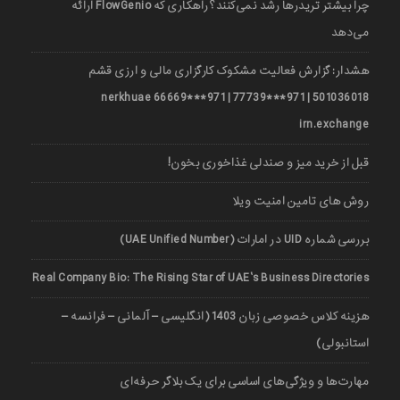
چرا بیشتر تریدرها رشد نمی‌کنند؟ راهکاری که FlowGenio ارائه
می‌دهد
هشدار: گزارش فعالیت مشکوک کارگزاری مالی و ارزی قشم
501036018 | 971***77739 | 971***66669 nerkhuae
irn.exchange
قبل از خرید میز و صندلی غذاخوری بخون!
روش های تامین امنیت ویلا
بررسی شماره UID در امارات (UAE Unified Number)
Real Company Bio: The Rising Star of UAE’s Business Directories
هزینه کلاس خصوصی زبان 1403 (انگلیسی – آلمانی – فرانسه –
استانبولی)
مهارت‌ها و ویژگی‌های اساسی برای یک بلاگر حرفه‌ای