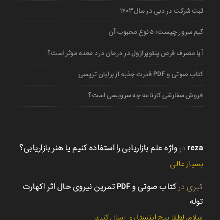
ثبت شرکت در دبی در سال ۱۴۰۳
گیم سرور چیست؛ ۵ نوع محبوب آن
آیا مصرف قرص پنتوپرازول در درمان درد معده موثر است؟
کتاب صوتی و PDF قدرت جذبه از برایان تریسی
فروش سفارشی کارنامه چه سرویسی است؟
reza
در
واژه علم بازاریابی را استفاده کنیم یا هنر بازاریابی؟
بسیار عالی
کبری
در
کتاب صوتی و PDF تمرین نیروی حال اثر اکهارت
توله
سلام. لطفا پیج اینستا رو ارسال کنید