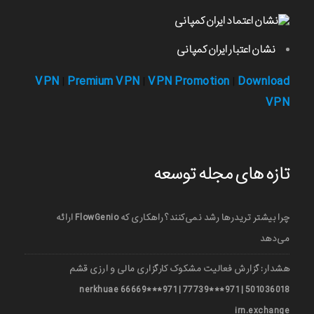
نشان اعتبار ایران کمپانی
VPN
Premium VPN
VPN Promotion
Download
|
|
|
VPN
تازه های مجله توسعه
چرا بیشتر تریدرها رشد نمی‌کنند؟ راهکاری که FlowGenio ارائه
می‌دهد
هشدار: گزارش فعالیت مشکوک کارگزاری مالی و ارزی قشم
501036018 | 971***77739 | 971***66669 nerkhuae
irn.exchange