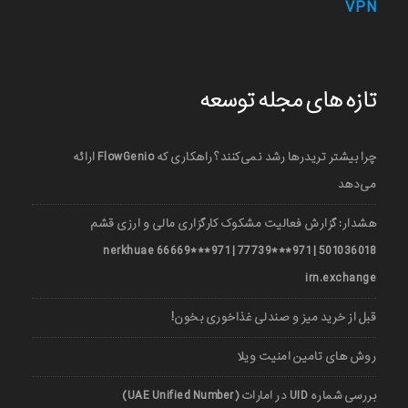
VPN
تازه های مجله توسعه
چرا بیشتر تریدرها رشد نمی‌کنند؟ راهکاری که FlowGenio ارائه
می‌دهد
هشدار: گزارش فعالیت مشکوک کارگزاری مالی و ارزی قشم
501036018 | 971***77739 | 971***66669 nerkhuae
irn.exchange
قبل از خرید میز و صندلی غذاخوری بخون!
روش های تامین امنیت ویلا
بررسی شماره UID در امارات (UAE Unified Number)