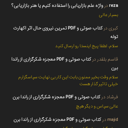
reza
در
واژه علم بازاریابی را استفاده کنیم یا هنر بازاریابی؟
بسیار عالی
کبری
در
کتاب صوتی و PDF تمرین نیروی حال اثر اکهارت
توله
سلام. لطفا پیج اینستا رو ارسال کنید
قاسم بلقدر
در
کتاب صوتی و PDF معجزه شکرگزاری از راندا
برن
سلام وقت بخیر ممنون بابت این کار بی نهایت سپاسگزارم
خیلی تاثیر گذار هست
فرشاد
در
کتاب صوتی و PDF معجزه شکرگزاری از راندا برن
عالی سپاس و دیگر هیچ
majid
در
کتاب صوتی و PDF معجزه شکرگزاری از راندا برن