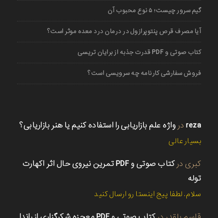
گیم سرور چیست؛ ۵ نوع محبوب آن
آیا مصرف قرص پنتوپرازول در درمان درد معده موثر است؟
کتاب صوتی و PDF قدرت جذبه از برایان تریسی
فروش سفارشی کارنامه چه سرویسی است؟
reza
در
واژه علم بازاریابی را استفاده کنیم یا هنر بازاریابی؟
بسیار عالی
کبری
در
کتاب صوتی و PDF تمرین نیروی حال اثر اکهارت
توله
سلام. لطفا پیج اینستا رو ارسال کنید
قاسم بلقدر
در
کتاب صوتی و PDF معجزه شکرگزاری از راندا