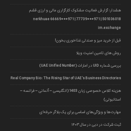
هشدار: گزارش فعالیت مشکوک کارگزاری مالی و ارزی قشم
501036018 | 971***77739 | 971***66669 nerkhuae
irn.exchange
قبل از خرید میز و صندلی غذاخوری بخون!
روش های تامین امنیت ویلا
بررسی شماره UID در امارات (UAE Unified Number)
Real Company Bio: The Rising Star of UAE’s Business Directories
هزینه کلاس خصوصی زبان 1403 (انگلیسی – آلمانی – فرانسه –
استانبولی)
مهارت‌ها و ویژگی‌های اساسی برای یک بلاگر حرفه‌ای
ثبت شرکت در دبی در سال ۱۴۰۳