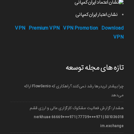
نشان اعتبار ایران کمپانی
VPN
Premium VPN
VPN Promotion
Download
|
|
|
VPN
تازه های مجله توسعه
چرا بیشتر تریدرها رشد نمی‌کنند؟ راهکاری که FlowGenio ارائه
می‌دهد
هشدار: گزارش فعالیت مشکوک کارگزاری مالی و ارزی قشم
501036018 | 971***77739 | 971***66669 nerkhuae
irn.exchange