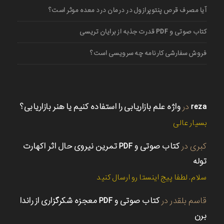
آیا مصرف قرص پنتوپرازول در درمان درد معده موثر است؟
کتاب صوتی و PDF قدرت جذبه از برایان تریسی
فروش سفارشی کارنامه چه سرویسی است؟
reza
در
واژه علم بازاریابی را استفاده کنیم یا هنر بازاریابی؟
بسیار عالی
کبری
در
کتاب صوتی و PDF تمرین نیروی حال اثر اکهارت
توله
سلام. لطفا پیج اینستا رو ارسال کنید
قاسم بلقدر
در
کتاب صوتی و PDF معجزه شکرگزاری از راندا
برن