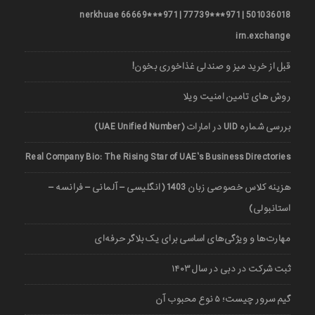
501036018 | 971***77739 | 971***66669 nerkhuae
irn.exchange
قبل از خرید میز و صندلی غذاخوری بخون!
روش های تامین امنیت ویلا
بررسی شماره UID در امارات (UAE Unified Number)
Real Company Bio: The Rising Star of UAE’s Business Directories
هزینه کلاس خصوصی زبان 1403 (انگلیسی – آلمانی – فرانسه –
استانبولی)
مهارت‌ها و ویژگی‌های اساسی برای یک بلاگر حرفه‌ای
ثبت شرکت در دبی در سال ۱۴۰۳
گیم سرور چیست؛ ۵ نوع محبوب آن