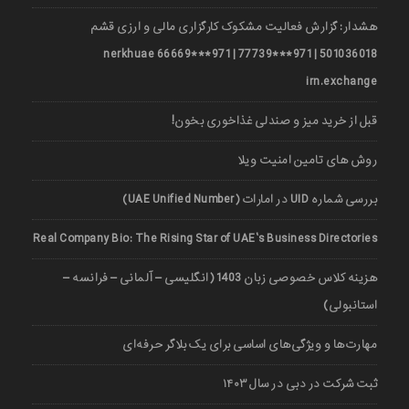
هشدار: گزارش فعالیت مشکوک کارگزاری مالی و ارزی قشم
501036018 | 971***77739 | 971***66669 nerkhuae
irn.exchange
قبل از خرید میز و صندلی غذاخوری بخون!
روش های تامین امنیت ویلا
بررسی شماره UID در امارات (UAE Unified Number)
Real Company Bio: The Rising Star of UAE’s Business Directories
هزینه کلاس خصوصی زبان 1403 (انگلیسی – آلمانی – فرانسه –
استانبولی)
مهارت‌ها و ویژگی‌های اساسی برای یک بلاگر حرفه‌ای
ثبت شرکت در دبی در سال ۱۴۰۳