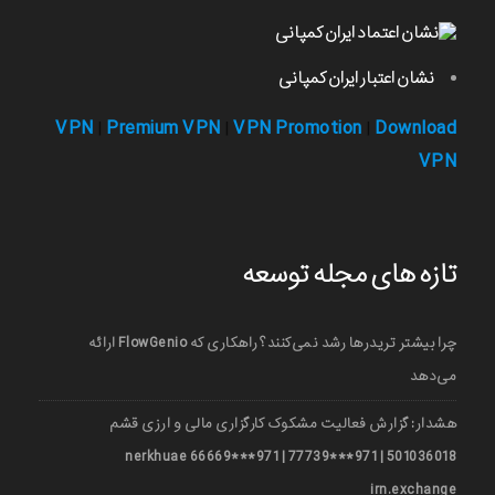
نشان اعتبار ایران کمپانی
VPN
Premium VPN
VPN Promotion
Download
|
|
|
VPN
تازه های مجله توسعه
چرا بیشتر تریدرها رشد نمی‌کنند؟ راهکاری که FlowGenio ارائه
می‌دهد
هشدار: گزارش فعالیت مشکوک کارگزاری مالی و ارزی قشم
501036018 | 971***77739 | 971***66669 nerkhuae
irn.exchange