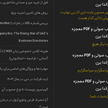
قبل از خرید میز و صندلی غذاخوری ب
اندا برن
ر ممنون بابت این کار بی نهایت
روش های تامین امنیت ویلا
لی تاثیر گذار هست
بررسی شماره UID در امارات (UAE Unified Number)
کتاب صوتی و PDF معجزه
any Bio: The Rising Star of UAE’s
اندا برن
Business Directories
دیگر هیچ
هزینه کلاس خ
کتاب صوتی و PDF معجزه
آلمانی – فرانسه – استانبولی)
اندا برن
مهارت‌ها و ویژگی‌های اساسی برای یک 
اسگزارم سپاسگزارم
ثبت شرکت در دبی در سال ۱۴۰۳
کتاب صوتی و PDF معجزه
اندا برن
گیم سرور چیست؛ ۵ نوع محبوب آن
 زحمات شما
آیا مصرف قرص پنتوپرازول در درمان 
است؟