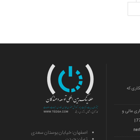
کاری که
ری مالی و
ارزی قشم 501036018 | 971***77739 |
اصفهان: خیابان بوستان سعدی
تهران: جردن