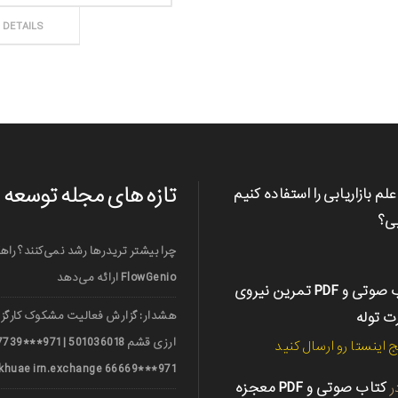
ثبت سفارش
DETAILS
تازه های مجله توسعه
علم بازاریابی را استفاده کنیم
بی؟
چرا بیشتر تریدرها رشد نمی‌کنند؟ راه
FlowGenio ارائه می‌دهد
کتاب صوتی و PDF تمرین نیروی
رت توله
هشدار: گزارش فعالیت مشکوک کارگزا
ج اینستا رو ارسال کنید
971***66669 nerkhuae irn.exchange
ر
کتاب صوتی و PDF معجزه