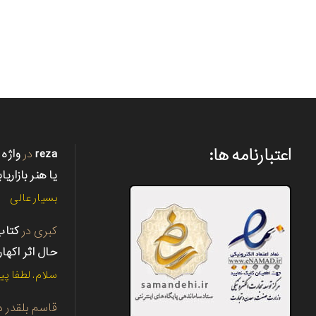
اعتبارنامه ها:
reza
در
واژه 
یا هنر بازاریا
بسیار عالی
کبری
در
حال اثر اکها
سلام. لطفا پی
قاسم بلقدر
د