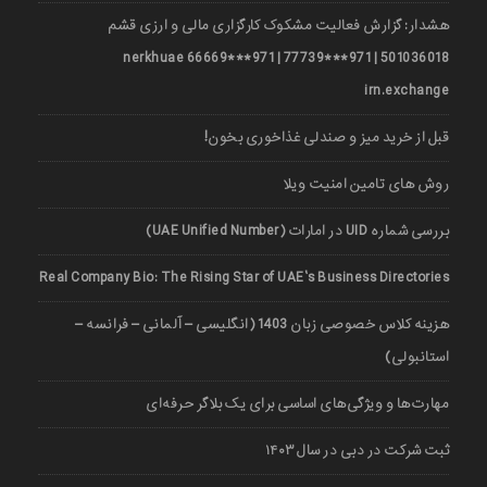
هشدار: گزارش فعالیت مشکوک کارگزاری مالی و ارزی قشم
501036018 | 971***77739 | 971***66669 nerkhuae
irn.exchange
قبل از خرید میز و صندلی غذاخوری بخون!
روش های تامین امنیت ویلا
بررسی شماره UID در امارات (UAE Unified Number)
Real Company Bio: The Rising Star of UAE’s Business Directories
هزینه کلاس خصوصی زبان 1403 (انگلیسی – آلمانی – فرانسه –
استانبولی)
مهارت‌ها و ویژگی‌های اساسی برای یک بلاگر حرفه‌ای
ثبت شرکت در دبی در سال ۱۴۰۳