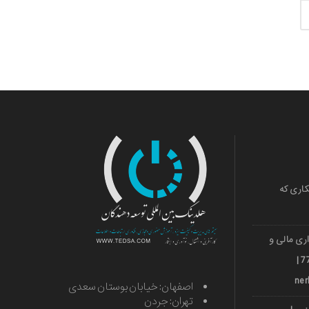
کاری که
ری مالی و
ارزی قشم 501036018 | 971***77739 |
اصفهان: خیابان بوستان سعدی
تهران: جردن