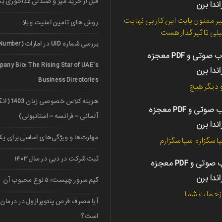
قبل از خرید میز و صندلی غذاخوری ب
اندا برن
ر ممنون بابت این کار بی نهایت
روش های تامین امنیت ویلا
لی تاثیر گذار هست
بررسی شماره UID در امارات (UAE Unified Number)
کتاب صوتی و PDF معجزه
any Bio: The Rising Star of UAE’s
اندا برن
Business Directories
دیگر هیچ
هزینه کلاس خ
کتاب صوتی و PDF معجزه
آلمانی – فرانسه – استانبولی)
اندا برن
مهارت‌ها و ویژگی‌های اساسی برای یک 
اسگزارم سپاسگزارم
ثبت شرکت در دبی در سال ۱۴۰۳
کتاب صوتی و PDF معجزه
اندا برن
گیم سرور چیست؛ ۵ نوع محبوب آن
 زحمات شما
آیا مصرف قرص پنتوپرازول در درمان 
است؟