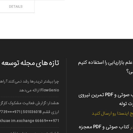
ثبت سفارش
DETAILS
تازه های مجله توسعه
علم بازاریابی را استفاده کنیم
بی؟
چرا بیشتر تریدرها رشد نمی‌کنند؟ راه
FlowGenio ارائه می‌دهد
کتاب صوتی و PDF تمرین نیروی
رت توله
هشدار: گزارش فعالیت مشکوک کارگزا
ج اینستا رو ارسال کنید
971***66669 nerkhuae irn.exchange
ر
کتاب صوتی و PDF معجزه