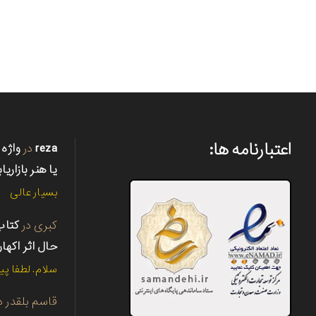
اعتبارنامه ها:
reza
در
واژه 
یا هنر بازاریا
بسیار عالی
کبری
در
حال اثر اکها
سلام. لطفا پی
قاسم بلقدر
د