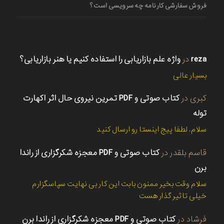
فروش سفارشی کارنامه چه سرویسی است؟
reza
در
واژه علم بازاریابی را استفاده کنیم یا هنر بازاریابی؟
بسیار عالی
کبری
در
کتاب صوتی و PDF تمرین نیروی حال اثر اکهارت
توله
سلام. لطفا پیج اینستا رو ارسال کنید
قاسم بلقدر
در
کتاب صوتی و PDF معجزه شکرگزاری از راندا
برن
سلام وقت بخیر ممنون بابت این کار بی نهایت سپاسگزارم
خیلی تاثیر گذار هست
فرشاد
در
کتاب صوتی و PDF معجزه شکرگزاری از راندا برن