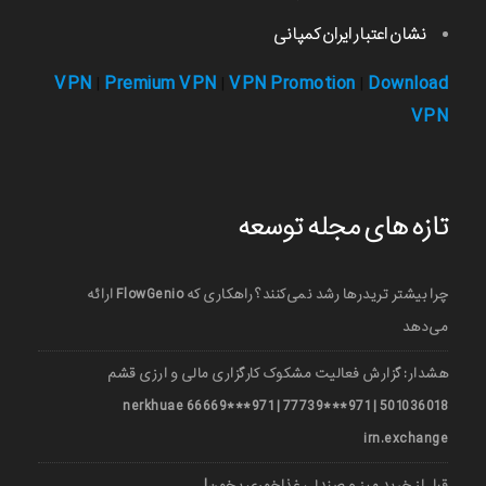
نشان اعتبار ایران کمپانی
VPN
Premium VPN
VPN Promotion
Download
|
|
|
VPN
تازه های مجله توسعه
چرا بیشتر تریدرها رشد نمی‌کنند؟ راهکاری که FlowGenio ارائه
می‌دهد
هشدار: گزارش فعالیت مشکوک کارگزاری مالی و ارزی قشم
501036018 | 971***77739 | 971***66669 nerkhuae
irn.exchange
قبل از خرید میز و صندلی غذاخوری بخون!