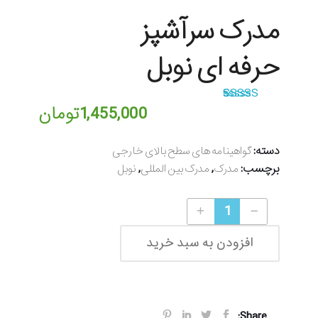
مدرک سرآشپز
حرفه ای نوبل
امتیازدهی
2
1,455,000
تومان
5.00
از 5 در
امتیازدهی
مشتری
دسته:
گواهینامه های سطح بالای خارجی
برچسب:
,
,
مدرک
مدرک بین المللی
نوبل
مدرک سرآشپز حرفه ای نوبل quantity
افزودن به سبد خرید
Share: