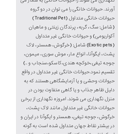
نگهداری می شوند را حیوانات خانگی به شمار می
آورند. حیوانات خانگی را می توان در دو گروه
حیوانات خانگی متداول (Traditional Pet)
(شامل: سگ، گربه، پرندگان زینتی و ماهیان
آکواریومی) و حیوانات خانگی غیر متداول
(Exotic pets) شامل: (خرگوش، همستر، لاک
پشت، ایگوآنا، انواع مار، موش سوری، میمون،
جوجه تیغی،خوکچه هندی،کاسکو،سنجاب و ..)
تقسیم نمود.حیوانات خانگی غیر متداول در واقع
حیوانات وحشی و یا آزمایشگاهی هستند که به
دلیل ظاهر جذاب و یا گاهی متفاوت بودن در
منزل نگهداری می شوند. امروزه نگهداری از برخی
حیوانات خانگی غیر متداول مانند لاک پشت،
خرگوش، جوجه تیغی، همستر و ایگوآنا در ایران و
در بیشتر نقاط جهان متداول شده است به گونه