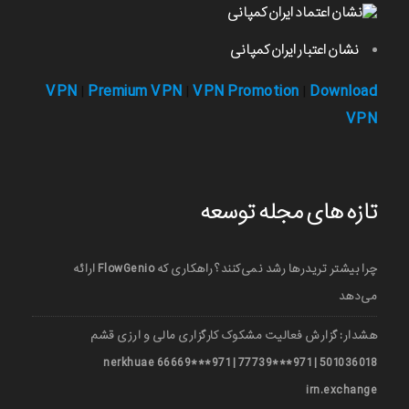
نشان اعتبار ایران کمپانی
VPN
Premium VPN
VPN Promotion
Download
|
|
|
VPN
تازه های مجله توسعه
چرا بیشتر تریدرها رشد نمی‌کنند؟ راهکاری که FlowGenio ارائه
می‌دهد
هشدار: گزارش فعالیت مشکوک کارگزاری مالی و ارزی قشم
501036018 | 971***77739 | 971***66669 nerkhuae
irn.exchange