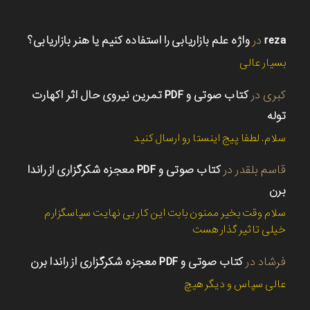
reza
در
واژه علم بازاریابی را استفاده کنیم یا هنر بازاریابی؟
بسیار عالی
کبری
در
کتاب صوتی و PDF تمرین نیروی حال اثر اکهارت
توله
سلام. لطفا پیج اینستا رو ارسال کنید
قاسم بلقدر
در
کتاب صوتی و PDF معجزه شکرگزاری از راندا
برن
سلام وقت بخیر ممنون بابت این کار بی نهایت سپاسگزارم
خیلی تاثیر گذار هست
فرشاد
در
کتاب صوتی و PDF معجزه شکرگزاری از راندا برن
عالی سپاس و دیگر هیچ