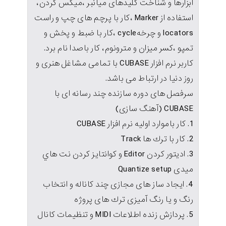
ابزارها و شناخت کلیدهای میانبر ،میکس کردن،
استفاده از Marker ،کار با پرچم های چپ و راست
locators و چرخهcycle ،کار با ضبط و پخش و
تمپو ،کسر میزان و مترونوم، کار باصدا نام برد.
کاربر نرم افزار CUBASE با تمامی مشاغل هنری و
روز دنیا در ارتباط می باشد.
سرفصل های دوره سازنده چند رسانه ای با
CUBASE (آهنگ سازی)
1. كار باموارد اوليه نرم افزار CUBASE
2. كار با ترك ها Track
3. اديتور كردن Editor و كوانتايز كردن نت هاي
ميدی Quantize setup
4. ايجاد ساز های مجازی چند كاناله و انتخاب
رنگ و يا رنگ آميزی ترك های پروژه
5. پردازش زنده اطلاعات MIDI و تنظيمات كانال