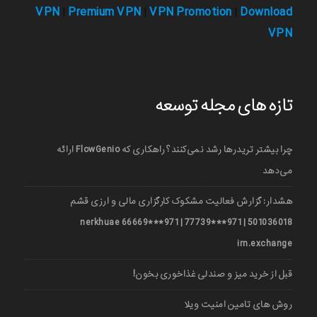
VPN
Premium VPN
VPN Promotion
Download
|
|
|
VPN
تازه های مجله توسعه
چرا بیشتر تریدرها رشد نمی‌کنند؟ راهکاری که FlowGenio ارائه
می‌دهد
هشدار: گزارش فعالیت مشکوک کارگزاری مالی و ارزی قشم
501036018 | 971***77739 | 971***66669 nerkhuae
irn.exchange
قبل از خرید میز و صندلی غذاخوری بخون!
روش های تامین امنیت ویلا