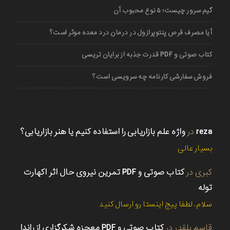
گیم سرور چیست؛ ۵ نوع محبوب آن
آیا مصرف قرص پنتوپرازول در درمان درد معده موثر است؟
کتاب صوتی و PDF قدرت جذبه از برایان تریسی
فروش سفارشی کارنامه چه سرویسی است؟
reza
در
واژه علم بازاریابی را استفاده کنیم یا هنر بازاریابی؟
بسیار عالی
کبری
در
کتاب صوتی و PDF تمرین نیروی حال اثر اکهارت
توله
سلام. لطفا پیج اینستا رو ارسال کنید
قاسم بلقدر
در
کتاب صوتی و PDF معجزه شکرگزاری از راندا