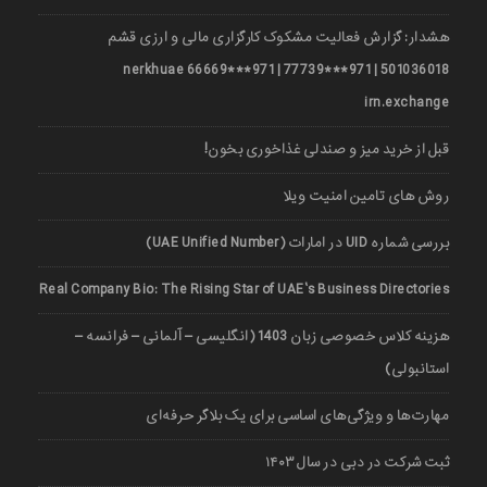
هشدار: گزارش فعالیت مشکوک کارگزاری مالی و ارزی قشم
501036018 | 971***77739 | 971***66669 nerkhuae
irn.exchange
قبل از خرید میز و صندلی غذاخوری بخون!
روش های تامین امنیت ویلا
بررسی شماره UID در امارات (UAE Unified Number)
Real Company Bio: The Rising Star of UAE’s Business Directories
هزینه کلاس خصوصی زبان 1403 (انگلیسی – آلمانی – فرانسه –
استانبولی)
مهارت‌ها و ویژگی‌های اساسی برای یک بلاگر حرفه‌ای
ثبت شرکت در دبی در سال ۱۴۰۳