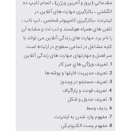
مقدماتی (بروز و آخرین ورژن) ، انجام تایپ ده
انگشتی ، بکارگیری مهارت های آنلاین در
اینترنت ،بکارگیری کامپیوتر شخصی ، لپ تاب ،
تلفن های همراه هوشمند و تب لت و مشابه آن
را نام برد. مهارت های زندگی آنلاین می تواند با
کلیه مشاغل در تمامی سطوح در ارتباط است.
سر فصل و مهارتهای مهارت های زندگی آنلاین
1. تعريف ويژگی هاي ميز كار
2. تعريف مديريت فايلها و پوشه ها
3. تعريف جستجو در ويندوز
4. تعريف فونت و پاراگراف
5. تعريف جدول و شكل
6. رديف وسط
7. مفهوم وارد شدن به اينترنت
8. مفهوم پست الكترونيكی