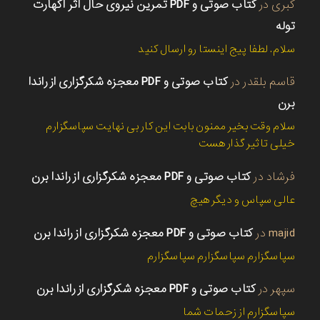
کبری
در
کتاب صوتی و PDF تمرین نیروی حال اثر اکهارت
توله
سلام. لطفا پیج اینستا رو ارسال کنید
قاسم بلقدر
در
کتاب صوتی و PDF معجزه شکرگزاری از راندا
برن
سلام وقت بخیر ممنون بابت این کار بی نهایت سپاسگزارم
خیلی تاثیر گذار هست
فرشاد
در
کتاب صوتی و PDF معجزه شکرگزاری از راندا برن
عالی سپاس و دیگر هیچ
majid
در
کتاب صوتی و PDF معجزه شکرگزاری از راندا برن
سپاسگزارم سپاسگزارم سپاسگزارم
سپهر
در
کتاب صوتی و PDF معجزه شکرگزاری از راندا برن
سپاسگزارم از زحمات شما