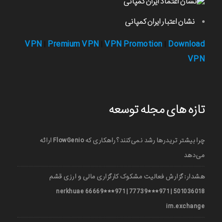
نشان اعتبار ایران کمپانی
VPN
Premium VPN
VPN Promotion
Download
|
|
|
VPN
تازه های مجله توسعه
چرا بیشتر تریدرها رشد نمی‌کنند؟ راهکاری که FlowGenio ارائه
می‌دهد
هشدار: گزارش فعالیت مشکوک کارگزاری مالی و ارزی قشم
501036018 | 971***77739 | 971***66669 nerkhuae
irn.exchange