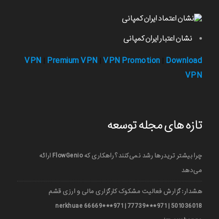
نشان اعتبار ایران کمپانی
VPN
Premium VPN
VPN Promotion
Download
|
|
|
VPN
تازه های مجله توسعه
چرا بیشتر تریدرها رشد نمی‌کنند؟ راهکاری که FlowGenio ارائه
می‌دهد
هشدار: گزارش فعالیت مشکوک کارگزاری مالی و ارزی قشم
501036018 | 971***77739 | 971***66669 nerkhuae