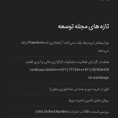
تازه های مجله توسعه
چرا بیشتر تریدرها رشد نمی‌کنند؟ راهکاری که FlowGenio ارائه
می‌دهد
هشدار: گزارش فعالیت مشکوک کارگزاری مالی و ارزی قشم
501036018 | 971***77739 | 971***66669 nerkhuae
irn.exchange
قبل از خرید میز و صندلی غذاخوری بخون!
روش های تامین امنیت ویلا
بررسی شماره UID در امارات (UAE Unified Number)