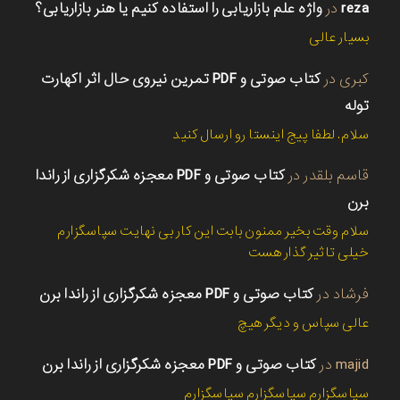
reza
در
واژه علم بازاریابی را استفاده کنیم یا هنر بازاریابی؟
بسیار عالی
کبری
در
کتاب صوتی و PDF تمرین نیروی حال اثر اکهارت
توله
سلام. لطفا پیج اینستا رو ارسال کنید
قاسم بلقدر
در
کتاب صوتی و PDF معجزه شکرگزاری از راندا
برن
سلام وقت بخیر ممنون بابت این کار بی نهایت سپاسگزارم
خیلی تاثیر گذار هست
فرشاد
در
کتاب صوتی و PDF معجزه شکرگزاری از راندا برن
عالی سپاس و دیگر هیچ
majid
در
کتاب صوتی و PDF معجزه شکرگزاری از راندا برن
سپاسگزارم سپاسگزارم سپاسگزارم