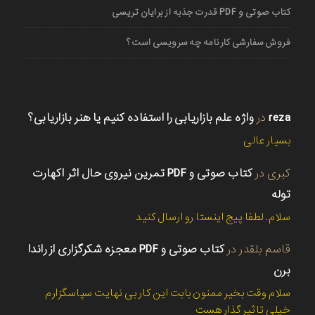
کتاب صوتی و PDF قدرت جذبه از برایان تریسی
فروش سفارشی کارنامه چه سرویسی است؟
reza
در
واژه علم بازاریابی را استفاده کنیم یا هنر بازاریابی؟
بسیار عالی
کبری
در
کتاب صوتی و PDF تمرین نیروی حال اثر اکهارت
توله
سلام. لطفا پیج اینستا رو ارسال کنید
قاسم بلقدر
در
کتاب صوتی و PDF معجزه شکرگزاری از راندا
برن
سلام وقت بخیر ممنون بابت این کار بی نهایت سپاسگزارم
خیلی تاثیر گذار هست