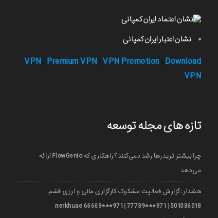
نشان اعتبار ایران کمپانی
VPN
Premium VPN
VPN Promotion
Download
|
|
|
VPN
تازه های مجله توسعه
چرا بیشتر تریدرها رشد نمی‌کنند؟ راهکاری که FlowGenio ارائه
می‌دهد
هشدار: گزارش فعالیت مشکوک کارگزاری مالی و ارزی قشم
501036018 | 971***77739 | 971***66669 nerkhuae