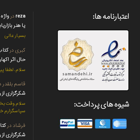
اعتبارنامه ها:
reza
در
واژه 
یا هنر بازاریا
بسیار عالی
کبری
در
حال اثر اکها
سلام. لطفا پی
قاسم بلقدر
د
شکرگزاری از ر
شیوه های پرداخت:
سلام وقت بخی
سپاسگزارم خی
فرشاد
در
شکرگزاری از ر