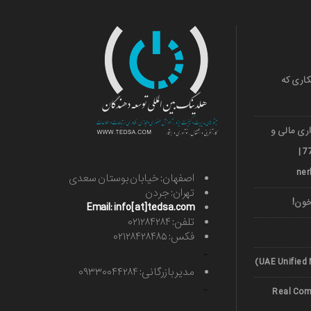
کاری که
ری مالی و
ارزی قشم 501036018 | 971***77739 |
اصفهان: خیابان بوستان سعدی
تهران: جردن
خون!
Email: info[at]tedsa.com
تلفن: ۰۲۱۲۸۴۲۸۴
فکس: ۰۲۱۲۸۴۲۸۴۸۵
-
مدیر بازرگانی: ۰۹۳۳۰۰۴۴۲۸۴
-
Real Comp