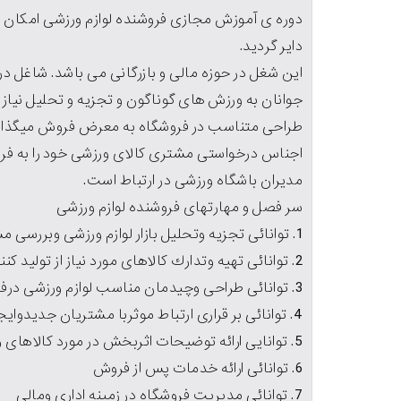
دوره ی آموزش مجازی فروشنده لوازم ورزشی امکان ا
دایر گردید.
این شغل در حوزه مالی و بازرگانی می باشد. شاغل د
جوانان به ورزش های گوناگون و تجزیه و تحلیل نیاز ها 
طراحی متناسب در فروشگاه به معرض فروش میگذارد 
اجناس درخواستی مشتری کالای ورزشی خود را به فر
مدیران باشگاه ورزشی در ارتباط است.
سر فصل و مهارتهای فروشنده لوازم ورزشی
1. توانائی تجزيه وتحليل بازار لوازم ورزشی وبررسی مشتريان بالقوه
2. توانائی تهيه وتدارك كالاهای مورد نياز از توليد كننده وتوزيع كننده.
3. توانائی طراحی وچيدمان مناسب لوازم ورزشی درفروشگاه
4. توانائی بر قراری ارتباط موثربا مشتريان جديدوايجادانگيزه خريد در آنان.
5. توانايی ارائه توضيحات اثربخش در مورد كالاهای ورزشی
6. توانائی ارائه خدمات پس از فروش
7. توانائی مديريت فروشگاه در زمينه اداری ومالی