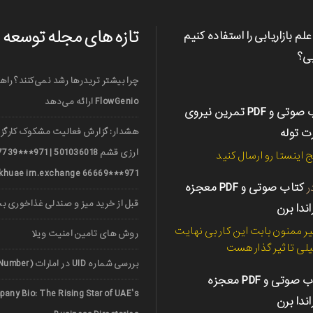
تازه های مجله توسعه
علم بازاریابی را استفاده کنیم
بی؟
چرا بیشتر تریدرها رشد نمی‌کنند؟ راه
FlowGenio ارائه می‌دهد
کتاب صوتی و PDF تمرین نیروی
رت توله
هشدار: گزارش فعالیت مشکوک کارگزا
ج اینستا رو ارسال کنید
971***66669 nerkhuae irn.exchange
ر
کتاب صوتی و PDF معجزه
قبل از خرید میز و صندلی غذاخوری ب
اندا برن
ر ممنون بابت این کار بی نهایت
روش های تامین امنیت ویلا
لی تاثیر گذار هست
بررسی شماره UID در امارات (UAE Unified Number)
کتاب صوتی و PDF معجزه
any Bio: The Rising Star of UAE’s
اندا برن