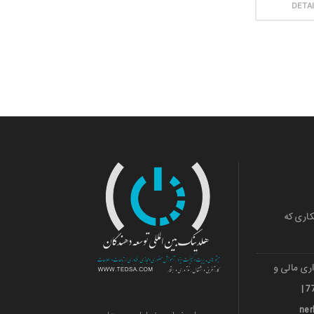
DETA
کاری که
ری مالی و
ارزی قشم 501036018 | 971***77739 |