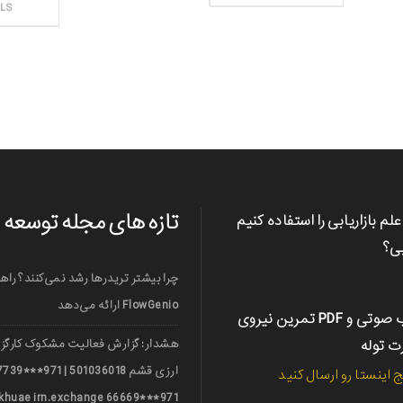
ثبت سفارش
ILS
تازه های مجله توسعه
علم بازاریابی را استفاده کنیم
بی؟
چرا بیشتر تریدرها رشد نمی‌کنند؟ راه
FlowGenio ارائه می‌دهد
کتاب صوتی و PDF تمرین نیروی
رت توله
هشدار: گزارش فعالیت مشکوک کارگزا
ج اینستا رو ارسال کنید
971***66669 nerkhuae irn.exchange