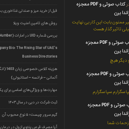
ر
کتاب صوتی و PDF معجزه
قبل از خرید میز و صندلی غذاخوری ب
اندا برن
ر ممنون بابت این کار بی نهایت
روش های تامین امنیت ویلا
لی تاثیر گذار هست
بررسی شماره UID در امارات (UAE Unified Number)
کتاب صوتی و PDF معجزه
any Bio: The Rising Star of UAE’s
اندا برن
Business Directories
دیگر هیچ
هزینه کلاس خ
کتاب صوتی و PDF معجزه
آلمانی – فرانسه – استانبولی)
اندا برن
مهارت‌ها و ویژگی‌های اساسی برای یک 
اسگزارم سپاسگزارم
ثبت شرکت در دبی در سال ۱۴۰۳
کتاب صوتی و PDF معجزه
اندا برن
گیم سرور چیست؛ ۵ نوع محبوب آن
 زحمات شما
آیا مصرف قرص پنتوپرازول در درمان 