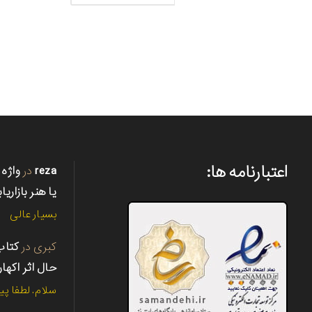
اعتبارنامه ها:
reza
در
واژه 
یا هنر بازاریا
بسیار عالی
کبری
در
حال اثر اکها
سلام. لطفا پی