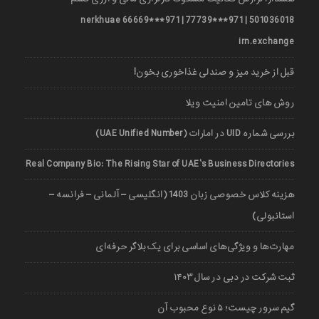
501036018 | 971***77739 | 971***66669 nerkhuae
irn.exchange
قبل از خرید میز و صندلی غذاخوری بخون!
روش های تامین امنیت ویلا
بررسی شماره UID در امارات (UAE Unified Number)
Real Company Bio: The Rising Star of UAE’s Business Directories
هزینه کلاس خصوصی زبان 1403 (انگلیسی – آلمانی – فرانسه –
استانبولی)
مهارت‌ها و ویژگی‌های اساسی برای یک بلاگر حرفه‌ای
ثبت شرکت در دبی در سال ۱۴۰۳
گیم سرور چیست؛ ۵ نوع محبوب آن