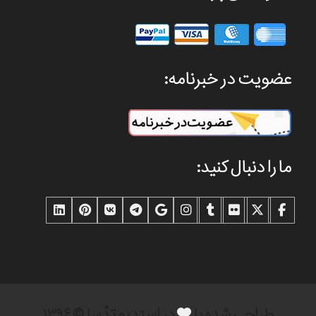
عضویت در خبرنامه:
ما را دنبال کنید:
طراحی شده با
در استدیو تِدْسا © ۱۳۹۶