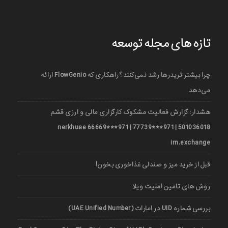
تازه های مجله توسعه
چرا بیشتر تریدرها رشد نمی‌کنند؟ راهکاری که FlowGenio ارائه
می‌دهد
هشدار: گزارش فعالیت مشکوک کارگزاری مالی و ارزی قشم
501036018 | 971***77739 | 971***66669 nerkhuae
irn.exchange
قبل از خرید میز و صندلی غذاخوری بخون!
روش های تامین امنیت ویلا
بررسی شماره UID در امارات (UAE Unified Number)