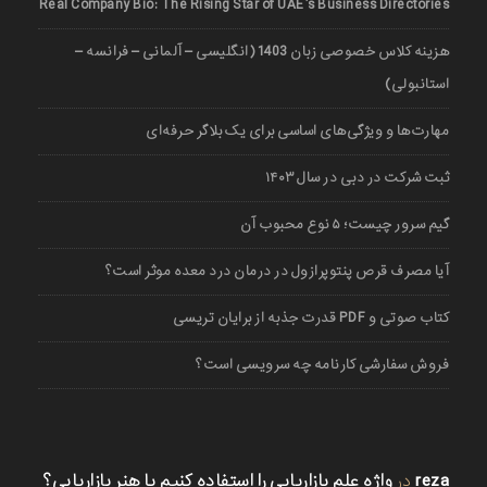
Real Company Bio: The Rising Star of UAE’s Business Directories
هزینه کلاس خصوصی زبان 1403 (انگلیسی – آلمانی – فرانسه –
استانبولی)
مهارت‌ها و ویژگی‌های اساسی برای یک بلاگر حرفه‌ای
ثبت شرکت در دبی در سال ۱۴۰۳
گیم سرور چیست؛ ۵ نوع محبوب آن
آیا مصرف قرص پنتوپرازول در درمان درد معده موثر است؟
کتاب صوتی و PDF قدرت جذبه از برایان تریسی
فروش سفارشی کارنامه چه سرویسی است؟
reza
در
واژه علم بازاریابی را استفاده کنیم یا هنر بازاریابی؟