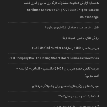
هشدار: گزارش فعالیت مشکوک کارگزاری مالی و ارزی قشم
501036018 | 971***77739 | 971***66669 nerkhuae
irn.exchange
قبل از خرید میز و صندلی غذاخوری بخون!
روش های تامین امنیت ویلا
بررسی شماره UID در امارات (UAE Unified Number)
Real Company Bio: The Rising Star of UAE’s Business Directories
هزینه کلاس خصوصی زبان 1403 (انگلیسی – آلمانی – فرانسه –
استانبولی)
مهارت‌ها و ویژگی‌های اساسی برای یک بلاگر حرفه‌ای
ثبت شرکت در دبی در سال ۱۴۰۳
گیم سرور چیست؛ ۵ نوع محبوب آن