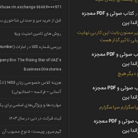
971***66669 nerkhuae irn.exchange
ر
کتاب صوتی و PDF معجزه
قبل از خرید میز و صندلی غذاخوری ب
اندا برن
ر ممنون بابت این کار بی نهایت
روش های تامین امنیت ویلا
لی تاثیر گذار هست
بررسی شماره UID در امارات (UAE Unified Number)
کتاب صوتی و PDF معجزه
any Bio: The Rising Star of UAE’s
اندا برن
Business Directories
دیگر هیچ
هزینه کلاس خ
کتاب صوتی و PDF معجزه
آلمانی – فرانسه – استانبولی)
اندا برن
مهارت‌ها و ویژگی‌های اساسی برای یک 
اسگزارم سپاسگزارم
ثبت شرکت در دبی در سال ۱۴۰۳
کتاب صوتی و PDF معجزه
اندا برن
گیم سرور چیست؛ ۵ نوع محبوب آن