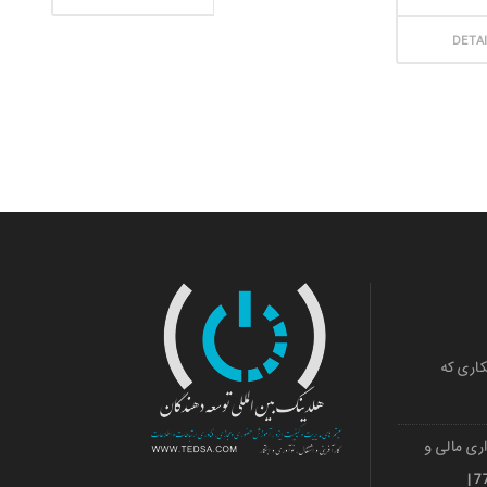
DETA
کاری که
ری مالی و
ارزی قشم 501036018 | 971***77739 |