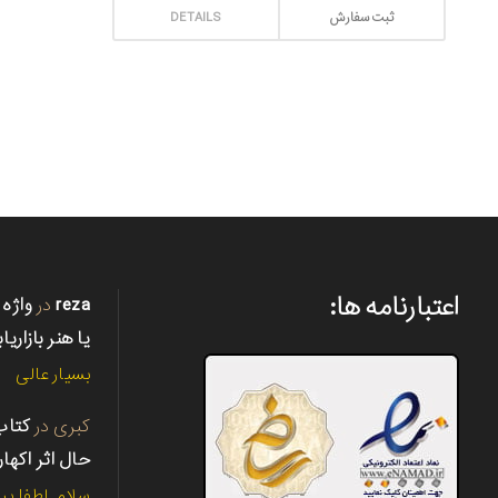
ثبت سف
ثبت سفارش
DETAILS
اعتبارنامه ها:
reza
در
واژه 
یا هنر بازاریا
بسیار عالی
کبری
در
حال اثر اکها
سلام. لطفا پی