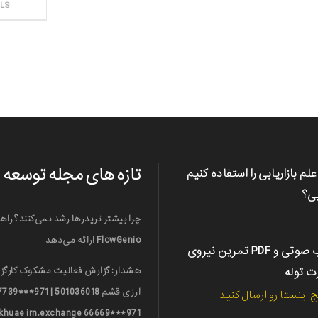
ثبت سفارش
ILS
تازه های مجله توسعه
علم بازاریابی را استفاده کنیم
بی؟
چرا بیشتر تریدرها رشد نمی‌کنند؟ راه
FlowGenio ارائه می‌دهد
کتاب صوتی و PDF تمرین نیروی
رت توله
هشدار: گزارش فعالیت مشکوک کارگزا
ج اینستا رو ارسال کنید
971***66669 nerkhuae irn.exchange