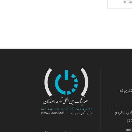
DETA
کاری که
ری مالی و
ارزی قشم 501036018 | 971***77739 |