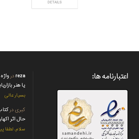
ثبت سفارش
DETAILS
اعتبارنامه ها:
reza
در
واژه 
یا هنر بازاریا
بسیار عالی
کبری
در
حال اثر اکها
سلام. لطفا پی