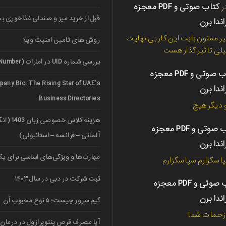
ر
کتاب صوتی و PDF معجزه
قبل از خرید میز و صندلی غذاخوری ب
اندا برن
ر ممنون بابت این کار بی نهایت
روش های تامین امنیت ویلا
لی تاثیر گذار هست
بررسی شماره UID در امارات (UAE Unified Number)
کتاب صوتی و PDF معجزه
any Bio: The Rising Star of UAE’s
اندا برن
Business Directories
دیگر هیچ
هزینه کلاس خ
کتاب صوتی و PDF معجزه
آلمانی – فرانسه – استانبولی)
اندا برن
مهارت‌ها و ویژگی‌های اساسی برای یک 
اسگزارم سپاسگزارم
ثبت شرکت در دبی در سال ۱۴۰۳
کتاب صوتی و PDF معجزه
اندا برن
گیم سرور چیست؛ ۵ نوع محبوب آن
 زحمات شما
آیا مصرف قرص پنتوپرازول در درمان 