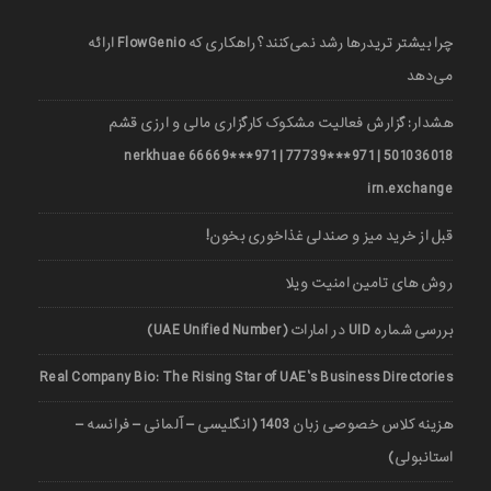
چرا بیشتر تریدرها رشد نمی‌کنند؟ راهکاری که FlowGenio ارائه
می‌دهد
هشدار: گزارش فعالیت مشکوک کارگزاری مالی و ارزی قشم
501036018 | 971***77739 | 971***66669 nerkhuae
irn.exchange
قبل از خرید میز و صندلی غذاخوری بخون!
روش های تامین امنیت ویلا
بررسی شماره UID در امارات (UAE Unified Number)
Real Company Bio: The Rising Star of UAE’s Business Directories
هزینه کلاس خصوصی زبان 1403 (انگلیسی – آلمانی – فرانسه –
استانبولی)