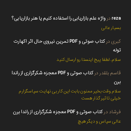
reza
در
واژه علم بازاریابی را استفاده کنیم یا هنر بازاریابی؟
بسیار عالی
کبری
در
کتاب صوتی و PDF تمرین نیروی حال اثر اکهارت
توله
سلام. لطفا پیج اینستا رو ارسال کنید
قاسم بلقدر
در
کتاب صوتی و PDF معجزه شکرگزاری از راندا
برن
سلام وقت بخیر ممنون بابت این کار بی نهایت سپاسگزارم
خیلی تاثیر گذار هست
فرشاد
در
کتاب صوتی و PDF معجزه شکرگزاری از راندا برن
عالی سپاس و دیگر هیچ