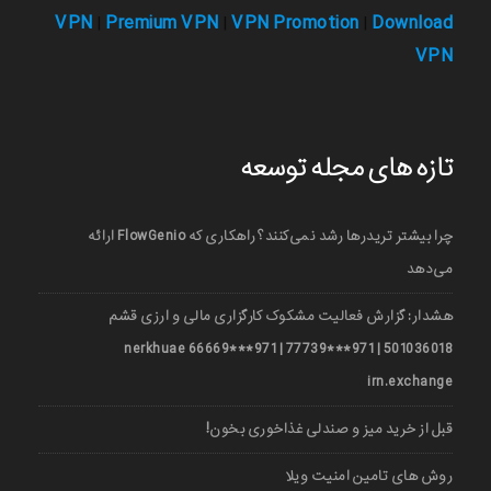
VPN
Premium VPN
VPN Promotion
Download
|
|
|
VPN
تازه های مجله توسعه
چرا بیشتر تریدرها رشد نمی‌کنند؟ راهکاری که FlowGenio ارائه
می‌دهد
هشدار: گزارش فعالیت مشکوک کارگزاری مالی و ارزی قشم
501036018 | 971***77739 | 971***66669 nerkhuae
irn.exchange
قبل از خرید میز و صندلی غذاخوری بخون!
روش های تامین امنیت ویلا